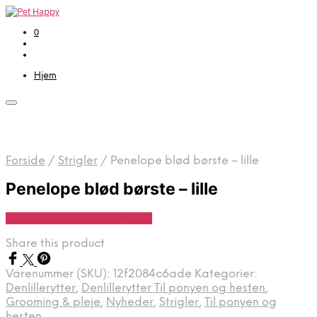
0
Hjem
Forside
/
Strigler
/
Penelope blød børste – lille
Penelope blød børste – lille
Se Pris Hos Denlillerytter.dk
Share this product
Varenummer (SKU):
12f2084c6ade
Kategorier:
Denlillerytter
,
Denlillerytter Til ponyen og hesten
,
Grooming & pleje
,
Nyheder
,
Strigler
,
Til ponyen og
hesten