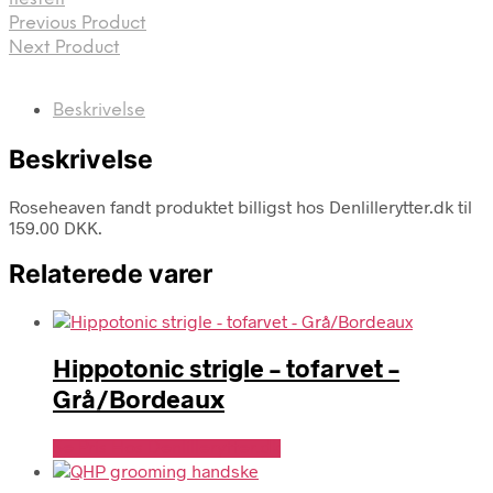
Previous Product
Next Product
Beskrivelse
Beskrivelse
Roseheaven fandt produktet billigst hos Denlillerytter.dk til
159.00 DKK.
Relaterede varer
Hippotonic strigle – tofarvet –
Grå/Bordeaux
Se Pris Hos Denlillerytter.dk