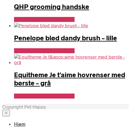
QHP grooming handske
Se Pris Hos Denlillerytter.dk
Penelope blød dandy brush – lille
Se Pris Hos Denlillerytter.dk
Equitheme Je t'aime hovrenser med
børste – grå
Se Pris Hos Denlillerytter.dk
Copyright Pet Happy
×
Hjem