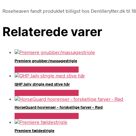
Roseheaven fandt produktet billigst hos Denlillerytter.dk til 
Relaterede varer
Premiere gnubber/massagestrigle
Se Pris Hos Denlillerytter.dk
QHP Jaily strigle med stive hår
Se Pris Hos Denlillerytter.dk
HorseGuard hovrenser – forskellige farver – Rød
Se Pris Hos Denlillerytter.dk
Premiere fældestrigle