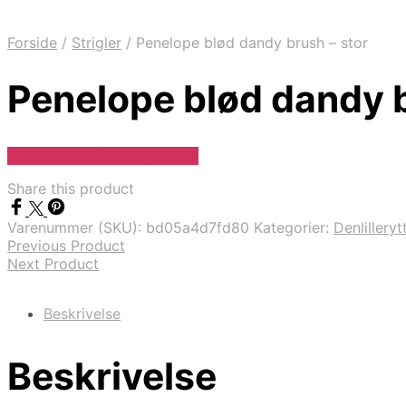
Forside
/
Strigler
/
Penelope blød dandy brush – stor
Penelope blød dandy b
Se Pris Hos Denlillerytter.dk
Share this product
Varenummer (SKU):
bd05a4d7fd80
Kategorier:
Denlilleryt
Previous Product
Next Product
Beskrivelse
Beskrivelse