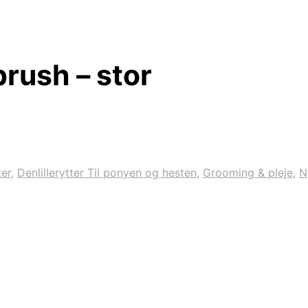
rush – stor
ter
,
Denlillerytter Til ponyen og hesten
,
Grooming & pleje
,
N