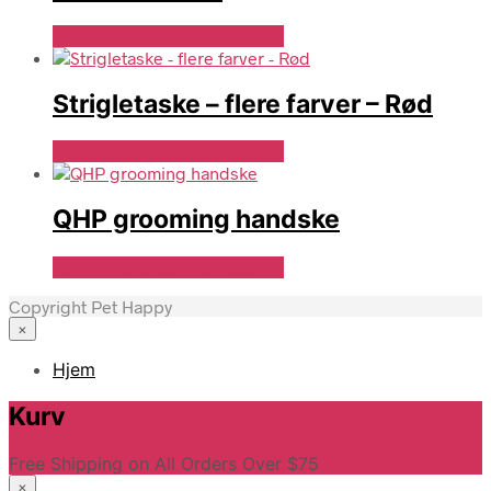
Se Pris Hos Denlillerytter.dk
Strigletaske – flere farver – Rød
Se Pris Hos Denlillerytter.dk
QHP grooming handske
Se Pris Hos Denlillerytter.dk
Copyright Pet Happy
×
Hjem
Kurv
Free Shipping on All Orders Over $75
×