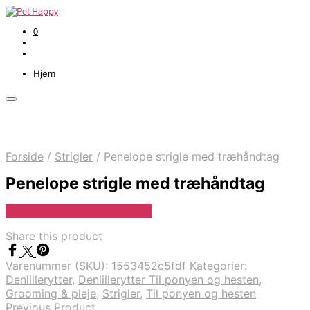
0
Hjem
Forside
/
Strigler
/
Penelope strigle med træhåndtag
Penelope strigle med træhåndtag
Se Pris Hos Denlillerytter.dk
Share this product
Varenummer (SKU):
1553452c5fdf
Kategorier:
Denlillerytter
,
Denlillerytter Til ponyen og hesten
,
Grooming & pleje
,
Strigler
,
Til ponyen og hesten
Previous Product