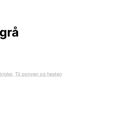
 grå
trigler
,
Til ponyen og hesten