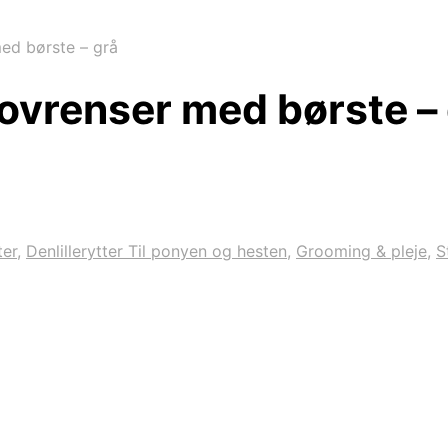
ed børste – grå
ovrenser med børste –
ter
,
Denlillerytter Til ponyen og hesten
,
Grooming & pleje
,
S