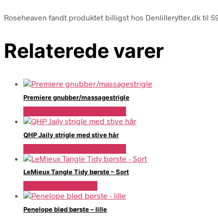
Roseheaven fandt produktet billigst hos Denlillerytter.dk til 
Relaterede varer
Premiere gnubber/massagestrigle
Se Pris Hos Denlillerytter.dk
QHP Jaily strigle med stive hår
Se Pris Hos Denlillerytter.dk
LeMieux Tangle Tidy børste – Sort
Se Pris Hos heyo.dk
Penelope blød børste – lille