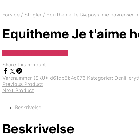
Forside
/
Strigler
/
Equitheme Je t&apos;aime hovrenser m
Equitheme Je t'aime h
Se Pris Hos Denlillerytter.dk
Share this product
Varenummer (SKU):
d61db5b4c076
Kategorier:
Denlilleryt
Previous Product
Next Product
Beskrivelse
Beskrivelse