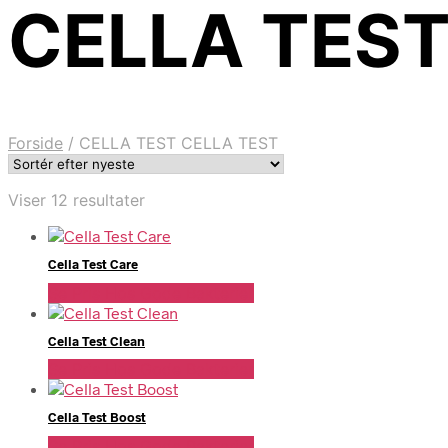
CELLA TEST
Forside
/
CELLA TEST CELLA TEST
Sorteret
Viser 12 resultater
efter
seneste
Cella Test Care
Se Pris Hos Gode Bakterier
Cella Test Clean
Se Pris Hos Gode Bakterier
Cella Test Boost
Se Pris Hos Gode Bakterier