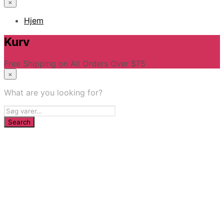
×
Hjem
Kurv
Free Shipping on All Orders Over $75
×
What are you looking for?