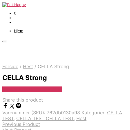
0
Hjem
Forside
/
Hest
/
CELLA Strong
CELLA Strong
Se Pris Hos Gode Bakterier
Share this product
Varenummer (SKU):
762db0130a98
Kategorier:
CELLA
TEST
,
CELLA TEST CELLA TEST
,
Hest
Previous Product