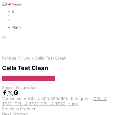
0
Hjem
Forside
/
Hund
/
Cella Test Clean
Cella Test Clean
Se Pris Hos Gode Bakterier
Share this product
Varenummer (SKU):
80fc389d69fc
Kategorier:
CELLA
TEST
,
CELLA TEST CELLA TEST
,
Hund
Previous Product
Next Product