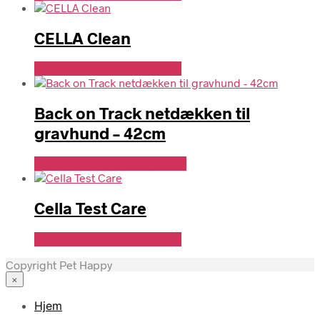
CELLA Clean
Se Pris Hos Gode Bakterier
Back on Track netdækken til
gravhund – 42cm
Se Pris Hos Travshoppen.dk
Cella Test Care
Se Pris Hos Gode Bakterier
Copyright Pet Happy
×
Hjem