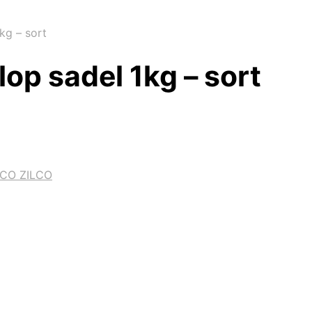
kg – sort
op sadel 1kg – sort
LCO ZILCO