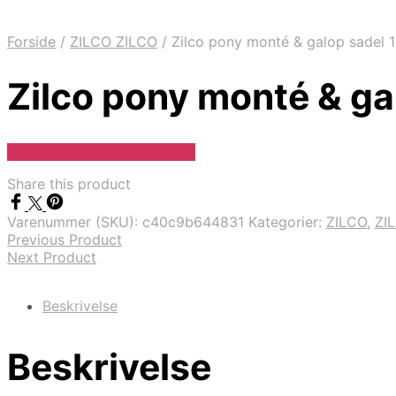
Forside
/
ZILCO ZILCO
/
Zilco pony monté & galop sadel 1
Zilco pony monté & gal
Se Pris Hos Travshoppen.dk
Share this product
Varenummer (SKU):
c40c9b644831
Kategorier:
ZILCO
,
ZI
Previous Product
Next Product
Beskrivelse
Beskrivelse