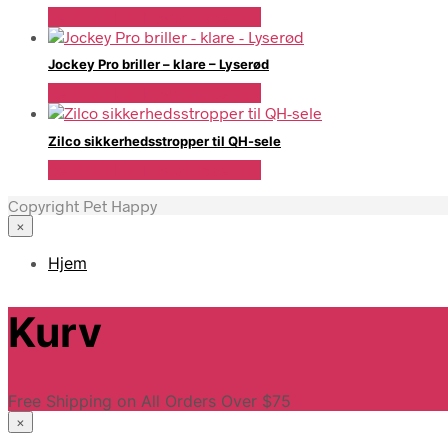
Se Pris Hos Travshoppen.dk
Jockey Pro briller – klare – Lyserød
Se Pris Hos Travshoppen.dk
Zilco sikkerhedsstropper til QH-sele
Se Pris Hos Travshoppen.dk
Copyright Pet Happy
×
Hjem
Kurv
Free Shipping on All Orders Over $75
×