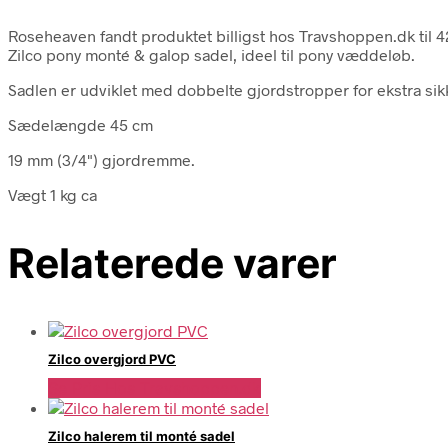
Roseheaven fandt produktet billigst hos Travshoppen.dk til 
Zilco pony monté & galop sadel, ideel til pony væddeløb.
Sadlen er udviklet med dobbelte gjordstropper for ekstra si
Sædelængde 45 cm
19 mm (3/4") gjordremme.
Vægt 1 kg ca
Relaterede varer
Zilco overgjord PVC
Se Pris Hos Travshoppen.dk
Zilco halerem til monté sadel