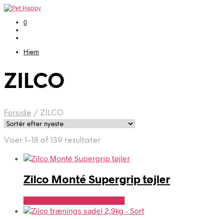
0
Hjem
ZILCO
Forside
/
ZILCO
Sorteret
Viser 1–18 af 139 resultater
efter
seneste
Zilco Monté Supergrip tøjler
Se Pris Hos Travshoppen.dk