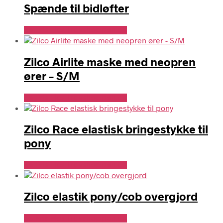
Spænde til bidløfter
Se Pris Hos Travshoppen.dk
Zilco Airlite maske med neopren
ører – S/M
Se Pris Hos Travshoppen.dk
Zilco Race elastisk bringestykke til
pony
Se Pris Hos Travshoppen.dk
Zilco elastik pony/cob overgjord
Se Pris Hos Travshoppen.dk