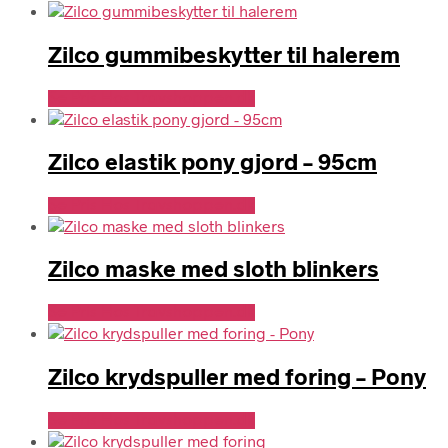
Zilco gummibeskytter til halerem
Se Pris Hos Travshoppen.dk
Zilco elastik pony gjord – 95cm
Se Pris Hos Travshoppen.dk
Zilco maske med sloth blinkers
Se Pris Hos Travshoppen.dk
Zilco krydspuller med foring – Pony
Se Pris Hos Travshoppen.dk