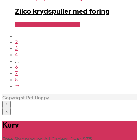
Zilco krydspuller med foring
Se Pris Hos Travshoppen.dk
1
2
3
4
…
6
7
8
→
Copyright Pet Happy
×
×
Hjem
Kurv
Free Shipping on All Orders Over $75