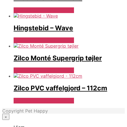
Se Pris Hos Travshoppen.dk
Hingstebid – Wave
Se Pris Hos Travshoppen.dk
Zilco Monté Supergrip tøjler
Se Pris Hos Travshoppen.dk
Zilco PVC vaffelgjord – 112cm
Se Pris Hos Travshoppen.dk
Copyright Pet Happy
×