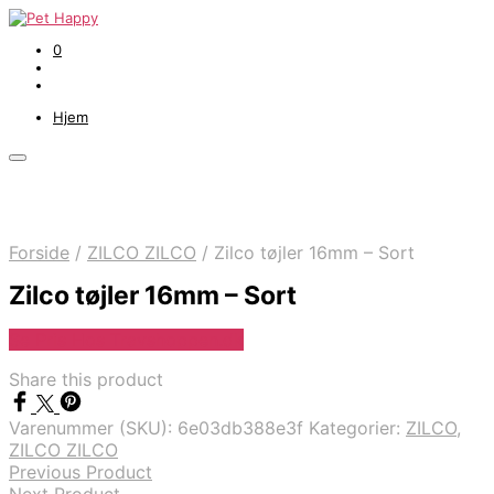
0
Hjem
Forside
/
ZILCO ZILCO
/
Zilco tøjler 16mm – Sort
Zilco tøjler 16mm – Sort
Se Pris Hos Travshoppen.dk
Share this product
Varenummer (SKU):
6e03db388e3f
Kategorier:
ZILCO
,
ZILCO ZILCO
Previous Product