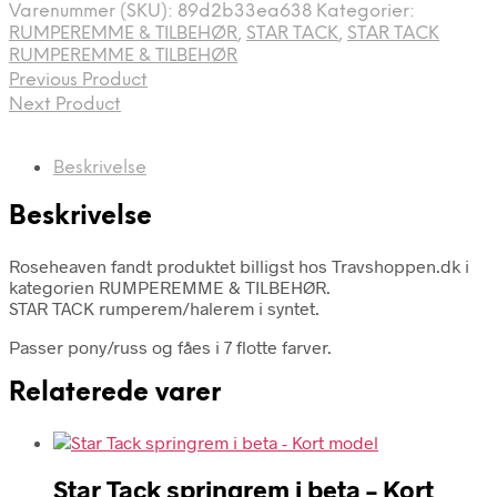
Varenummer (SKU):
89d2b33ea638
Kategorier:
RUMPEREMME & TILBEHØR
,
STAR TACK
,
STAR TACK
RUMPEREMME & TILBEHØR
Previous Product
Next Product
Beskrivelse
Beskrivelse
Roseheaven fandt produktet billigst hos Travshoppen.dk i
kategorien RUMPEREMME & TILBEHØR.
STAR TACK rumperem/halerem i syntet.
Passer pony/russ og fåes i 7 flotte farver.
Relaterede varer
Star Tack springrem i beta – Kort