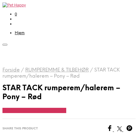
0
Hjem
Forside
/
RUMPEREMME & TILBEHØR
/
STAR TACK
rumperem/halerem – Pony – Rød
STAR TACK rumperem/halerem –
Pony – Rød
Se Pris Hos Travshoppen.dk
SHARE THIS PRODUCT