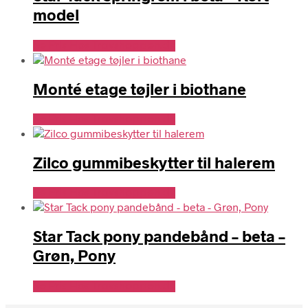
model
Se Pris Hos Travshoppen.dk
Monté etage tøjler i biothane
Se Pris Hos Travshoppen.dk
Zilco gummibeskytter til halerem
Se Pris Hos Travshoppen.dk
Star Tack pony pandebånd – beta –
Grøn, Pony
Se Pris Hos Travshoppen.dk