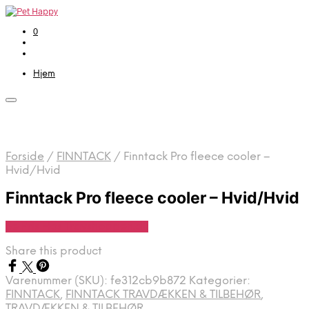
0
Hjem
Forside
/
FINNTACK
/
Finntack Pro fleece cooler –
Hvid/Hvid
Finntack Pro fleece cooler – Hvid/Hvid
Se Pris Hos Travshoppen.dk
Share this product
Varenummer (SKU):
fe312cb9b872
Kategorier:
FINNTACK
,
FINNTACK TRAVDÆKKEN & TILBEHØR
,
TRAVDÆKKEN & TILBEHØR