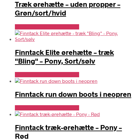
Træk ørehætte – uden propper –
Grøn/sort/hvid
Se Pris Hos Travshoppen.dk
Finntack Elite ørehætte – træk
"Bling" – Pony, Sort/sølv
Se Pris Hos Travshoppen.dk
Finntack run down boots i neopren
Se Pris Hos Travshoppen.dk
Finntack træk-ørehætte – Pony –
Rød