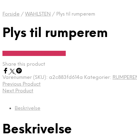
Forside
/
WAHLSTEN
/
Plys til rumperem
Plys til rumperem
Se Pris Hos Travshoppen.dk
Share this product
Varenummer (SKU):
a2c883fd614a
Kategorier:
RUMPEREM
Previous Product
Next Product
Beskrivelse
Beskrivelse