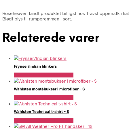
Roseheaven fandt produktet billigst hos Travshoppen.dk 
Blødt plys til rumperemmen i sort.
Relaterede varer
Frynser/Indian blinkers
Se Pris Hos Travshoppen.dk
Wahlsten montébukser i microfiber – S
Se Pris Hos Travshoppen.dk
Wahlsten Technical t-shirt – S
Se Pris Hos Travshoppen.dk