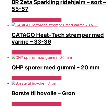
BR Zeta Sparkling ridehjelm – sort –
55-57
Se Pris Hos Denlillerytter.dk
CATAGO Heat-Tech strømper med
varme – 33-36
Se Pris Hos Denlillerytter.dk
QHP sporer med gummi – 20 mm
Se Pris Hos Denlillerytter.dk
Børste til hovolie – Grøn
Se Pris Hos Denlillerytter.dk