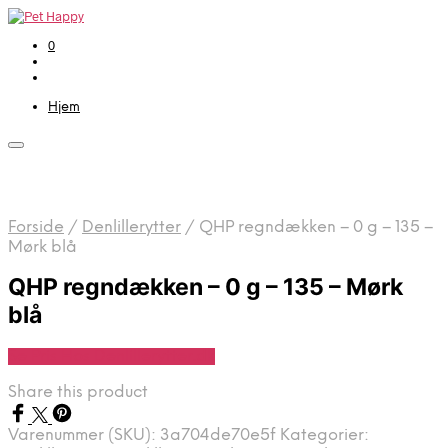
0
Hjem
Forside
/
Denlillerytter
/
QHP regndækken – 0 g – 135 –
Mørk blå
QHP regndækken – 0 g – 135 – Mørk
blå
Se Pris Hos Denlillerytter.dk
Share this product
Varenummer (SKU):
3a704de70e5f
Kategorier: