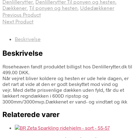
Denlillerytter
,
Denlillerytter Til ponyen og hesten
,
Dækkener
,
Til ponyen og hesten
,
Udedækkener
Previous Product
Next Product
Beskrivelse
Beskrivelse
Roseheaven fandt produktet billigst hos Denlillerytter.dk til
499.00 DKK.
Når vejret bliver koldere og hesten er ude hele dagen, er
det rart at vide at den er godt beskyttet mod vind og
vejr. Med dette prisvenlige dækken uden fyld, får du et
lækkert regndækken i 600D ripstop og
3000mm/3000mvp.Dækkenet er vand- og vindtæt og ikk
Relaterede varer