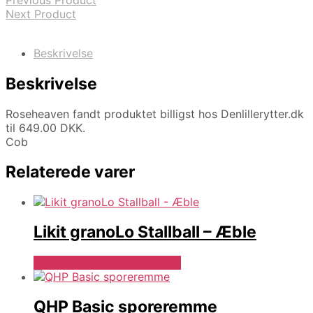
Previous Product
Next Product
Beskrivelse
Beskrivelse
Roseheaven fandt produktet billigst hos Denlillerytter.dk
til 649.00 DKK.
Cob
Relaterede varer
Likit granoLo Stallball – Æble
Se Pris Hos Denlillerytter.dk
QHP Basic sporeremme