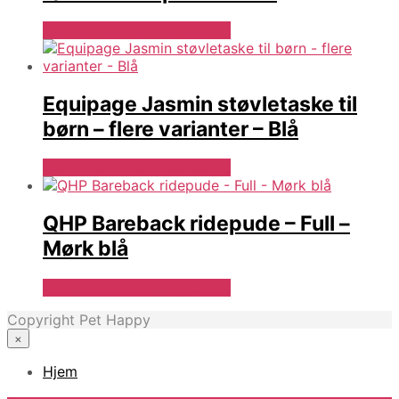
Se Pris Hos Denlillerytter.dk
Equipage Jasmin støvletaske til
børn – flere varianter – Blå
Se Pris Hos Denlillerytter.dk
QHP Bareback ridepude – Full –
Mørk blå
Se Pris Hos Denlillerytter.dk
Copyright Pet Happy
×
Hjem