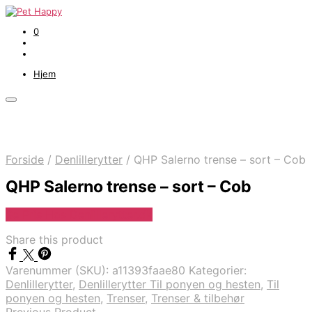
0
Hjem
Forside
/
Denlillerytter
/
QHP Salerno trense – sort – Cob
QHP Salerno trense – sort – Cob
Se Pris Hos Denlillerytter.dk
Share this product
Varenummer (SKU):
a11393faae80
Kategorier:
Denlillerytter
,
Denlillerytter Til ponyen og hesten
,
Til
ponyen og hesten
,
Trenser
,
Trenser & tilbehør