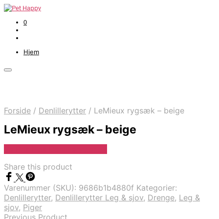
0
Hjem
Forside
/
Denlillerytter
/
LeMieux rygsæk – beige
LeMieux rygsæk – beige
Se Pris Hos Denlillerytter.dk
Share this product
Varenummer (SKU):
9686b1b4880f
Kategorier:
Denlillerytter
,
Denlillerytter Leg & sjov
,
Drenge
,
Leg &
sjov
,
Piger
Previous Product