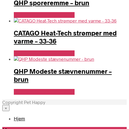
QHP sporeremme – brun
Se Pris Hos Denlillerytter.dk
CATAGO Heat-Tech strømper med
varme – 33-36
Se Pris Hos Denlillerytter.dk
QHP Modeste stævnenummer –
brun
Se Pris Hos Denlillerytter.dk
Copyright Pet Happy
×
Hjem