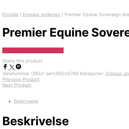
Forside
/
Dressur underlag
/
Premier Equine Sovereign dre
Premier Equine Sovere
Se Pris Hos Travshoppen.dk
Share this product
Varenummer (SKU):
ee1c882cb766
Kategorier:
Dressur un
Previous Product
Next Product
Beskrivelse
Beskrivelse