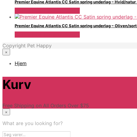
Premier Equine Atlantis CC Satin spring underlag – Hvid/natur
Se Pris Hos Travshoppen.dk
Premier Equine Atlantis CC Satin spring underlag – Oliven/sor
Se Pris Hos Travshoppen.dk
Copyright Pet Happy
×
Hjem
Kurv
Free Shipping on All Orders Over $75
×
What are you looking for?