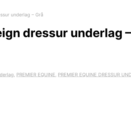
ssur underlag – Grå
ign dressur underlag –
derlag
,
PREMIER EQUINE
,
PREMIER EQUINE DRESSUR UN