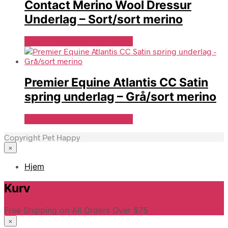
Contact Merino Wool Dressur
Underlag – Sort/sort merino
Se Pris Hos Travshoppen.dk
Premier Equine Atlantis CC Satin
spring underlag – Grå/sort merino
Se Pris Hos Travshoppen.dk
Copyright Pet Happy
×
Hjem
Kurv
Free Shipping on All Orders Over $75
×