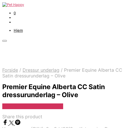
0
Hjem
Forside
/
Dressur underlag
/
Premier Equine Alberta CC
Satin dressurunderlag – Olive
Premier Equine Alberta CC Satin
dressurunderlag – Olive
Se Pris Hos Travshoppen.dk
Share this product