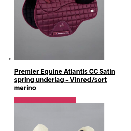
Premier Equine Atlantis CC Satin
spring underlag – Vinrød/sort
merino
Se Pris Hos Travshoppen.dk