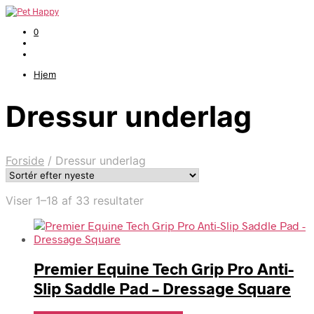
0
Hjem
Dressur underlag
Forside
/
Dressur underlag
Sorteret
Viser 1–18 af 33 resultater
efter
seneste
Premier Equine Tech Grip Pro Anti-
Slip Saddle Pad – Dressage Square