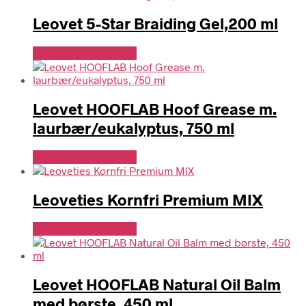
Leovet 5-Star Braiding Gel,200 ml
Se Pris Hos heyo.dk
Leovet HOOFLAB Hoof Grease m.
laurbær/eukalyptus, 750 ml
Se Pris Hos heyo.dk
Leoveties Kornfri Premium MIX
Se Pris Hos heyo.dk
Leovet HOOFLAB Natural Oil Balm
med børste, 450 ml