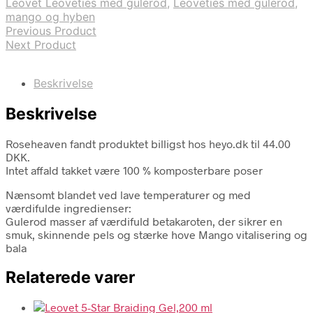
Leovet Leoveties med gulerod
,
Leoveties med gulerod
,
mango og hyben
Previous Product
Next Product
Beskrivelse
Beskrivelse
Roseheaven fandt produktet billigst hos heyo.dk til 44.00
DKK.
Intet affald takket være 100 % komposterbare poser
Nænsomt blandet ved lave temperaturer og med
værdifulde ingredienser:
Gulerod masser af værdifuld betakaroten, der sikrer en
smuk, skinnende pels og stærke hove Mango vitalisering og
bala
Relaterede varer