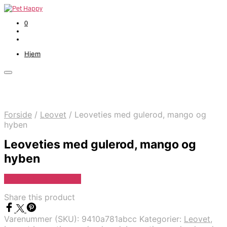
0
Hjem
Forside
/
Leovet
/
Leoveties med gulerod, mango og
hyben
Leoveties med gulerod, mango og
hyben
Se Pris Hos heyo.dk
Share this product
Varenummer (SKU):
9410a781abcc
Kategorier:
Leovet
,