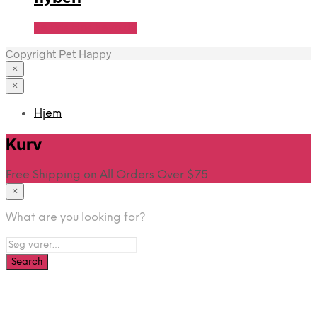
Se Pris Hos heyo.dk
Copyright Pet Happy
×
×
Hjem
Kurv
Free Shipping on All Orders Over $75
×
What are you looking for?