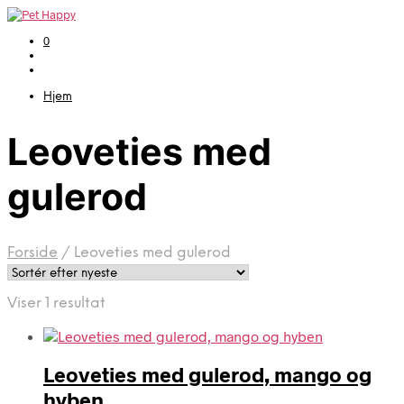
0
Hjem
Leoveties med
gulerod
Forside
/
Leoveties med gulerod
Viser 1 resultat
Leoveties med gulerod, mango og
hyben