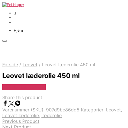
0
Hjem
Forside
/
Leovet
/
Leovet læderolie 450 ml
Leovet læderolie 450 ml
Se Pris Hos heyo.dk
Share this product
Varenummer (SKU):
907d9bc86dd5
Kategorier:
Leovet
,
Leovet læderolie
,
læderolie
Previous Product
Next Product