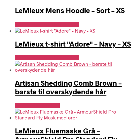
LeMieux Mens Hoodie – Sort – XS
Se Pris Hos Travshoppen.dk
LeMieux t-shirt "Adore" – Navy – XS
Se Pris Hos Travshoppen.dk
Artisan Shedding Comb Brown –
børste til overskydende hår
Se Pris Hos heyo.dk
LeMieux Fluemaske Grå –