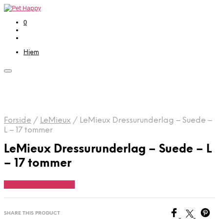
0
Hjem
Forside
/
LeMieux
/
LeMieux Dressurunderlag – Suede –
L – 17 tommer
LeMieux Dressurunderlag – Suede – L
– 17 tommer
Se Pris Hos heyo.dk
SHARE THIS PRODUCT