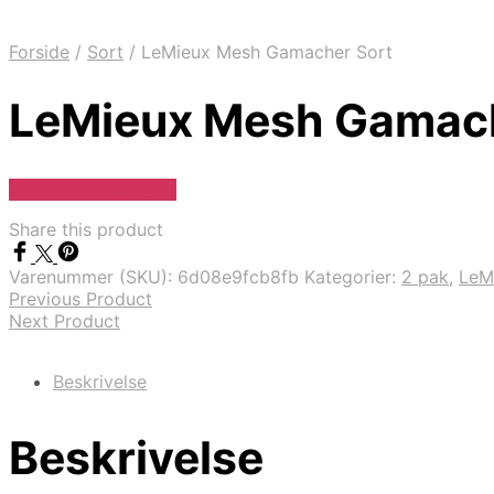
Forside
/
Sort
/
LeMieux Mesh Gamacher Sort
LeMieux Mesh Gamach
Se Pris Hos heyo.dk
Share this product
Varenummer (SKU):
6d08e9fcb8fb
Kategorier:
2 pak
,
LeM
Previous Product
Next Product
Beskrivelse
Beskrivelse