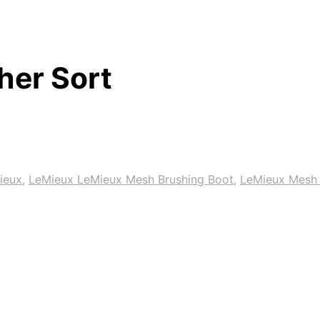
er Sort
ieux
,
LeMieux LeMieux Mesh Brushing Boot
,
LeMieux Mesh 