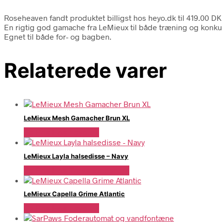
Roseheaven fandt produktet billigst hos heyo.dk til 419.00 DK
En rigtig god gamache fra LeMieux til både træning og konku
Egnet til både for- og bagben.
Relaterede varer
LeMieux Mesh Gamacher Brun XL
Se Pris Hos heyo.dk
LeMieux Layla halsedisse – Navy
Se Pris Hos Travshoppen.dk
LeMieux Capella Grime Atlantic
Se Pris Hos heyo.dk