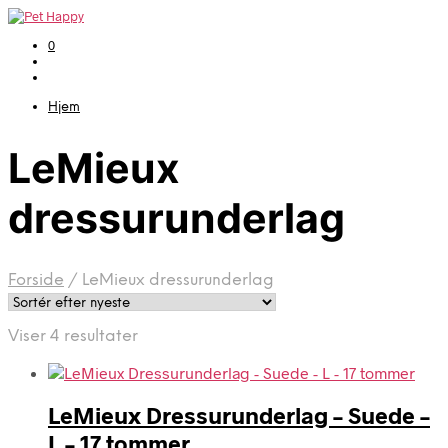
0
Hjem
LeMieux
dressurunderlag
Forside
/
LeMieux dressurunderlag
Sorteret
Viser 4 resultater
efter
seneste
LeMieux Dressurunderlag – Suede –
L – 17 tommer