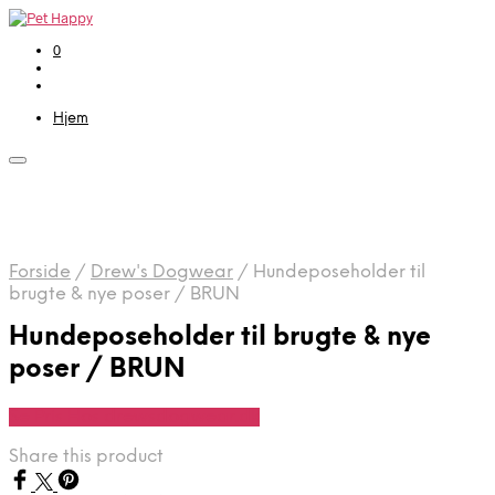
0
Hjem
Forside
/
Drew's Dogwear
/
Hundeposeholder til
brugte & nye poser / BRUN
Hundeposeholder til brugte & nye
poser / BRUN
Se Pris Hos drewsdogwear.dk
Share this product