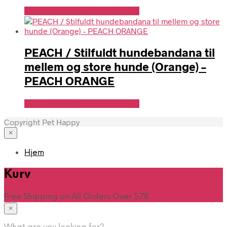
Se Pris Hos drewsdogwear.dk
PEACH / Stilfuldt hundebandana til
mellem og store hunde (Orange) –
PEACH ORANGE
Se Pris Hos drewsdogwear.dk
Copyright Pet Happy
×
Hjem
Kurv
Free Shipping on All Orders Over $75
×