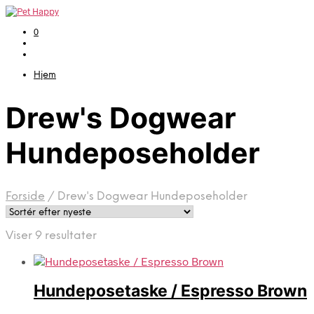
0
Hjem
Drew's Dogwear
Hundeposeholder
Forside
/
Drew's Dogwear Hundeposeholder
Sorteret
Viser 9 resultater
efter
seneste
Hundeposetaske / Espresso Brown