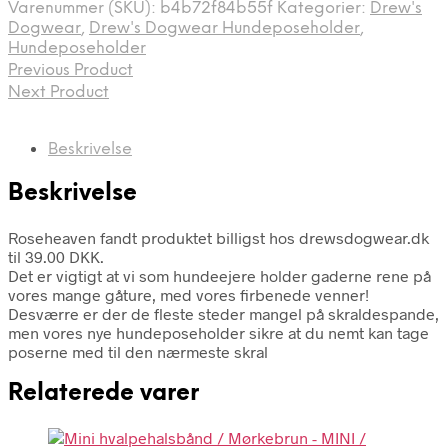
Varenummer (SKU):
b4b72f84b55f
Kategorier:
Drew's
Dogwear
,
Drew's Dogwear Hundeposeholder
,
Hundeposeholder
Previous Product
Next Product
Beskrivelse
Beskrivelse
Roseheaven fandt produktet billigst hos drewsdogwear.dk
til 39.00 DKK.
Det er vigtigt at vi som hundeejere holder gaderne rene på
vores mange gåture, med vores firbenede venner!
Desværre er der de fleste steder mangel på skraldespande,
men vores nye hundeposeholder sikre at du nemt kan tage
poserne med til den nærmeste skral
Relaterede varer