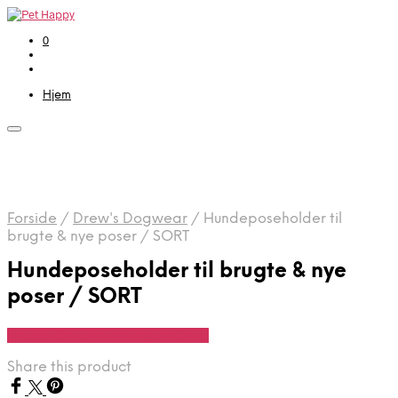
0
Hjem
Forside
/
Drew's Dogwear
/
Hundeposeholder til
brugte & nye poser / SORT
Hundeposeholder til brugte & nye
poser / SORT
Se Pris Hos drewsdogwear.dk
Share this product