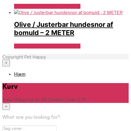
Se Pris Hos drewsdogwear.dk
Olive / Justerbar hundesnor af
bomuld – 2 METER
Se Pris Hos drewsdogwear.dk
Copyright Pet Happy
×
Hjem
Kurv
Free Shipping on All Orders Over $75
×
What are you looking for?