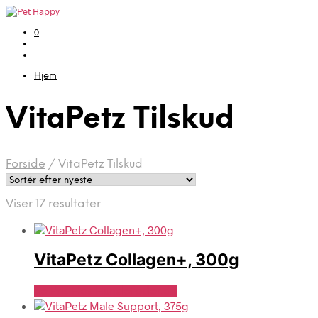
0
Hjem
VitaPetz Tilskud
Forside
/
VitaPetz Tilskud
Sorteret
Viser 17 resultater
efter
seneste
VitaPetz Collagen+, 300g
Se Pris Hos Hundefoder.dk