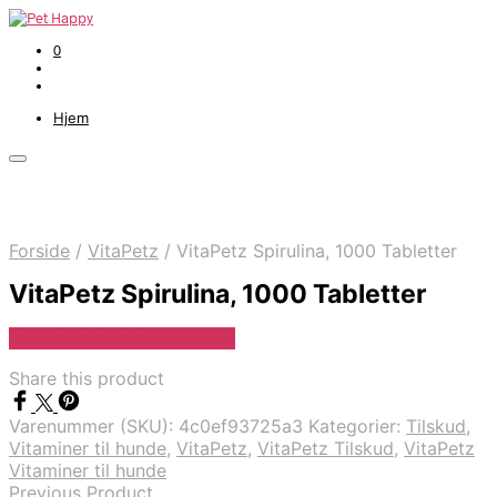
0
Hjem
Forside
/
VitaPetz
/
VitaPetz Spirulina, 1000 Tabletter
VitaPetz Spirulina, 1000 Tabletter
Se Pris Hos Hundefoder.dk
Share this product
Varenummer (SKU):
4c0ef93725a3
Kategorier:
Tilskud
,
Vitaminer til hunde
,
VitaPetz
,
VitaPetz Tilskud
,
VitaPetz
Vitaminer til hunde
Previous Product