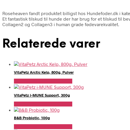
Roseheaven fandt produktet billigst hos Hundefoder.dk i kate
Et fantastisk tilskud til hunde der har brug for et tilskud ti
Collagen2 og Collagen3 i human grade fødevarekvalitet.
Relaterede varer
VitaPetz Arctic Kelp, 800g. Pulver
Se Pris Hos Hundefoder.dk
VitaPetz i-MUNE Support, 300g
Se Pris Hos Hundefoder.dk
B&B Probiotic, 100g
Se Pris Hos Hundefoder.dk