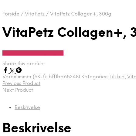
Forside
/
VitaPetz
/
VitaPetz Collagen+, 300g
VitaPetz Collagen+, 
Se Pris Hos Hundefoder.dk
Share this product
Varenummer (SKU):
bff1ba653481
Kategorier:
Tilskud
,
Vit
Previous Product
Next Product
Beskrivelse
Beskrivelse