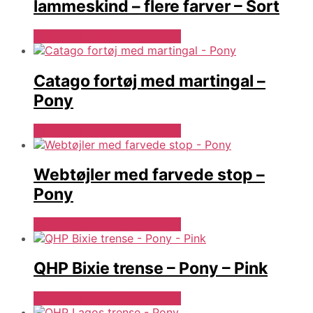
lammeskind – flere farver – Sort
Se Pris Hos Denlillerytter.dk
Catago fortøj med martingal –
Pony
Se Pris Hos Denlillerytter.dk
Webtøjler med farvede stop –
Pony
Se Pris Hos Denlillerytter.dk
QHP Bixie trense – Pony – Pink
Se Pris Hos Denlillerytter.dk