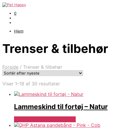
0
Hjem
Trenser & tilbehør
Forside
/
Trenser & tilbehør
Sorteret
Viser 1–18 af 30 resultater
efter
seneste
Lammeskind til fortøj – Natur
Se Pris Hos Denlillerytter.dk