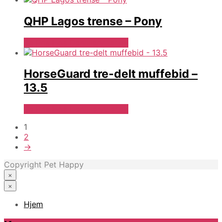
QHP Lagos trense – Pony
Se Pris Hos Denlillerytter.dk
HorseGuard tre-delt muffebid –
13.5
Se Pris Hos Denlillerytter.dk
1
2
→
Copyright Pet Happy
×
×
Hjem