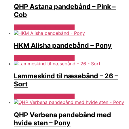
QHP Astana pandebånd – Pink –
Cob
Se Pris Hos Denlillerytter.dk
HKM Alisha pandebånd – Pony
Se Pris Hos Denlillerytter.dk
Lammeskind til næsebånd – 26 –
Sort
Se Pris Hos Denlillerytter.dk
QHP Verbena pandebånd med
hvide sten – Pony