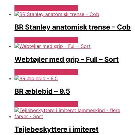
Se Pris Hos Denlillerytter.dk
BR Stanley anatomisk trense – Cob
Se Pris Hos Denlillerytter.dk
Webtøjler med grip – Full – Sort
Se Pris Hos Denlillerytter.dk
BR æblebid – 9.5
Se Pris Hos Denlillerytter.dk
Tøjlebeskyttere i imiteret