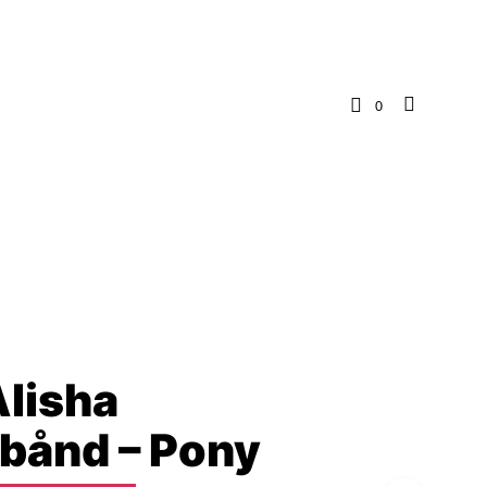
0
lisha
bånd – Pony