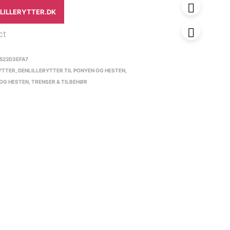
NLILLERYTTER.DK
ct
522D3EFA7
YTTER
,
DENLILLERYTTER TIL PONYEN OG HESTEN
,
 OG HESTEN
,
TRENSER & TILBEHØR