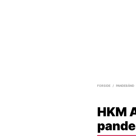
FORSIDE
/
PANDEBÅND
HKM A
pande