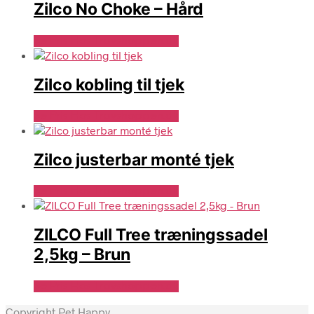
Zilco No Choke – Hård
Se Pris Hos Travshoppen.dk
Zilco kobling til tjek
Se Pris Hos Travshoppen.dk
Zilco justerbar monté tjek
Se Pris Hos Travshoppen.dk
ZILCO Full Tree træningssadel
2,5kg – Brun
Se Pris Hos Travshoppen.dk
Copyright Pet Happy