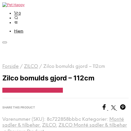
0
Hjem
Forside
/
ZILCO
/
Zilco bomulds gjord – 112cm
Zilco bomulds gjord – 112cm
Se Pris Hos Travshoppen.dk
SHARE THIS PRODUCT
Varenummer (SKU):
8c722858bbbc
Kategorier:
Monté
sadler & tilbehør
,
ZILCO
,
ZILCO Monté sadler & tilbehør