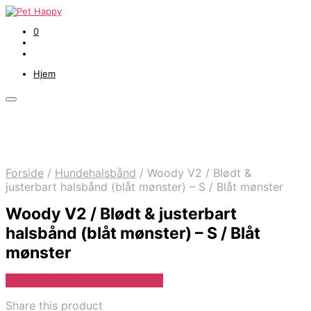
0
Hjem
Forside
/
Hundehalsbånd
/
Woody V2 / Blødt &
justerbart halsbånd (blåt mønster) – S / Blåt mønster
Woody V2 / Blødt & justerbart
halsbånd (blåt mønster) – S / Blåt
mønster
Se Pris Hos drewsdogwear.dk
Share this product