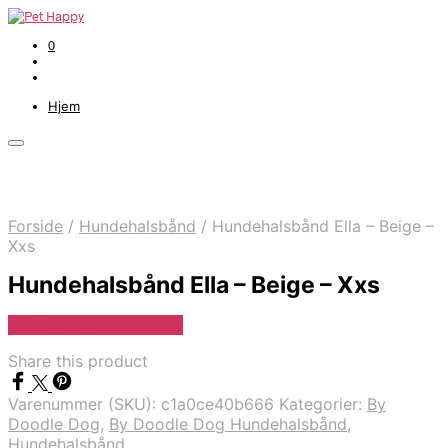
0
Hjem
Forside
/
Hundehalsbånd
/
Hundehalsbånd Ella – Beige –
Xxs
Hundehalsbånd Ella – Beige – Xxs
Se Pris Hos doodledog
Share this product
Varenummer (SKU):
c1a0ce40b666
Kategorier:
By
Doodle Dog
,
By Doodle Dog Hundehalsbånd
,
Hundehalsbånd