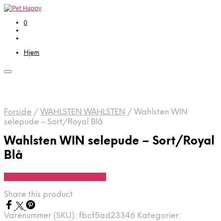
0
Hjem
Forside
/
WAHLSTEN WAHLSTEN
/
Wahlsten WIN
selepude – Sort/Royal Blå
Wahlsten WIN selepude – Sort/Royal
Blå
Se Pris Hos Travshoppen.dk
Share this product
Varenummer (SKU):
fbcf5ad23346
Kategorier: