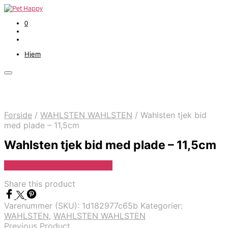
0
Hjem
Forside
/
WAHLSTEN WAHLSTEN
/
Wahlsten tjek bid
med plade – 11,5cm
Wahlsten tjek bid med plade – 11,5cm
Se Pris Hos Travshoppen.dk
Share this product
Varenummer (SKU):
1d182977c65b
Kategorier:
WAHLSTEN
,
WAHLSTEN WAHLSTEN
Previous Product