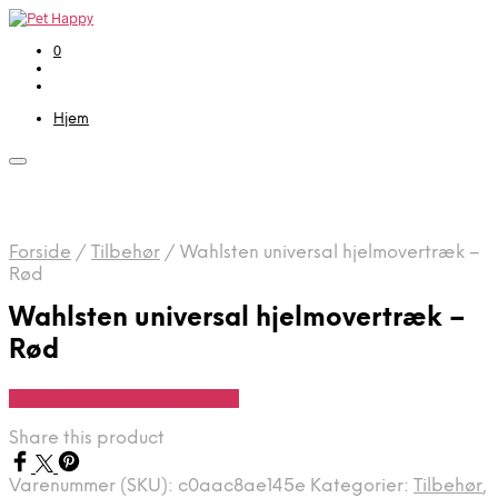
0
Hjem
Forside
/
Tilbehør
/
Wahlsten universal hjelmovertræk –
Rød
Wahlsten universal hjelmovertræk –
Rød
Se Pris Hos Travshoppen.dk
Share this product
Varenummer (SKU):
c0aac8ae145e
Kategorier:
Tilbehør
,