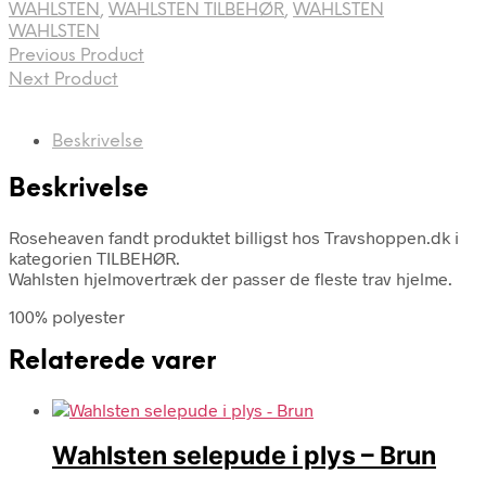
WAHLSTEN
,
WAHLSTEN TILBEHØR
,
WAHLSTEN
WAHLSTEN
Previous Product
Next Product
Beskrivelse
Beskrivelse
Roseheaven fandt produktet billigst hos Travshoppen.dk i
kategorien TILBEHØR.
Wahlsten hjelmovertræk der passer de fleste trav hjelme.
100% polyester
Relaterede varer
Wahlsten selepude i plys – Brun