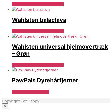
Se Pris Hos Travshoppen.dk
Wahlsten balaclava
Se Pris Hos Travshoppen.dk
Wahlsten universal hjelmovertræk
– Grøn
Se Pris Hos Travshoppen.dk
PawPals Dyrehårfjerner
Se Pris Hos PawPals
Copyright Pet Happy
×