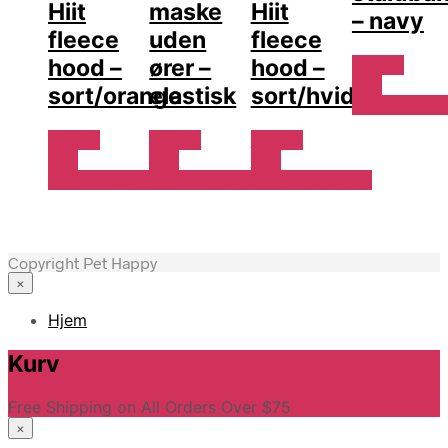
Hiit
maske
Hiit
– navy
fleece
uden
fleece
hood –
ører –
hood –
Se Pris
Hos
sort/orange
elastisk
sort/hvid
Travshoppen
Se Pris
Se Pris
Se Pris
Hos
Hos
Hos
Travshoppen.dk
Travshoppen.dk
Travshoppen.dk
Copyright Pet Happy
×
Hjem
Kurv
Free Shipping on All Orders Over $75
×