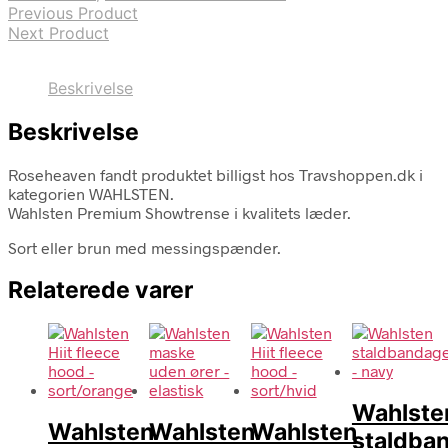
Previous Product
Next Product
Beskrivelse
Beskrivelse
Roseheaven fandt produktet billigst hos Travshoppen.dk i
kategorien WAHLSTEN.
Wahlsten Premium Showtrense i kvalitets læder.
Sort eller brun med messingspænder.
Relaterede varer
Wahlste
Wahlsten
Wahlsten
Wahlsten
staldba