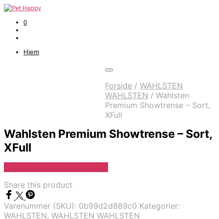
0
Hjem
Forside
/
WAHLSTEN
WAHLSTEN
/
Wahlsten
Premium Showtrense – Sort,
XFull
Wahlsten Premium Showtrense – Sort,
XFull
Se Pris Hos Travshoppen.dk
Share this product
Varenummer (SKU):
0b99d2d889c0
Kategorier:
WAHLSTEN
,
WAHLSTEN WAHLSTEN