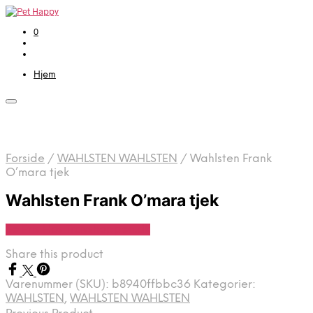
0
Hjem
Forside
/
WAHLSTEN WAHLSTEN
/
Wahlsten Frank
O’mara tjek
Wahlsten Frank O’mara tjek
Se Pris Hos Travshoppen.dk
Share this product
Varenummer (SKU):
b8940ffbbc36
Kategorier:
WAHLSTEN
,
WAHLSTEN WAHLSTEN