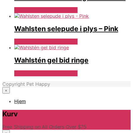
Se Pris Hos Travshoppen.dk
Wahlsten selepude i plys – Pink
Se Pris Hos Travshoppen.dk
Wahlstén gel bid ringe
Se Pris Hos Travshoppen.dk
Copyright Pet Happy
×
Hjem
Kurv
Free Shipping on All Orders Over $75
×