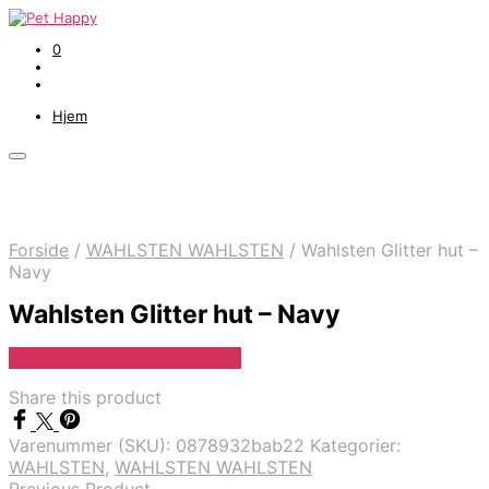
0
Hjem
Forside
/
WAHLSTEN WAHLSTEN
/
Wahlsten Glitter hut –
Navy
Wahlsten Glitter hut – Navy
Se Pris Hos Travshoppen.dk
Share this product
Varenummer (SKU):
0878932bab22
Kategorier:
WAHLSTEN
,
WAHLSTEN WAHLSTEN