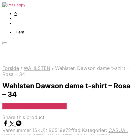
0
Hjem
Forside
/
WAHLSTEN
/
Wahlsten Dawson dame t-shirt –
Rosa – 34
Wahlsten Dawson dame t-shirt – Rosa
– 34
Se Pris Hos Travshoppen.dk
Share this product
Varenummer (SKU):
86519e72ffad
Kategorier:
CASUAL