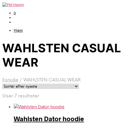
0
Hjem
WAHLSTEN CASUAL
WEAR
Forside
/
WAHLSTEN CASUAL WEAR
Sorteret
Viser 7 resultater
efter
seneste
Wahlsten Dator hoodie