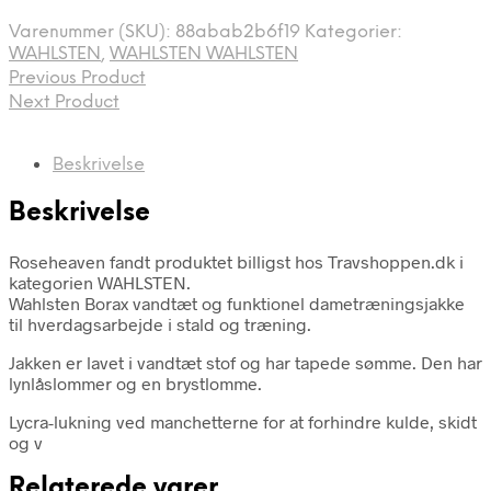
Varenummer (SKU):
88abab2b6f19
Kategorier:
WAHLSTEN
,
WAHLSTEN WAHLSTEN
Previous Product
Next Product
Beskrivelse
Beskrivelse
Roseheaven fandt produktet billigst hos Travshoppen.dk i
kategorien WAHLSTEN.
Wahlsten Borax vandtæt og funktionel dametræningsjakke
til hverdagsarbejde i stald og træning.
Jakken er lavet i vandtæt stof og har tapede sømme. Den har
lynlåslommer og en brystlomme.
Lycra-lukning ved manchetterne for at forhindre kulde, skidt
og v
Relaterede varer