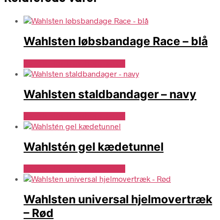
Wahlsten løbsbandage Race – blå
Se Pris Hos Travshoppen.dk
Wahlsten staldbandager – navy
Se Pris Hos Travshoppen.dk
Wahlstén gel kædetunnel
Se Pris Hos Travshoppen.dk
Wahlsten universal hjelmovertræk
– Rød