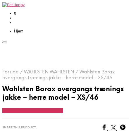
0
Hjem
Forside
/
WAHLSTEN WAHLSTEN
/
Wahlsten Borax
overgangs trænings jakke – herre model – XS/46
Wahlsten Borax overgangs trænings
jakke – herre model – XS/46
Se Pris Hos Travshoppen.dk
SHARE THIS PRODUCT