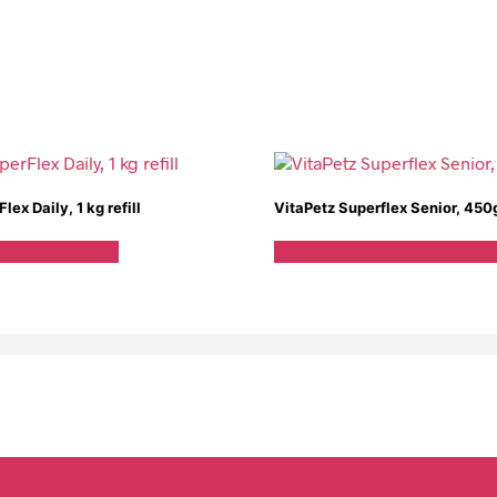
lex Daily, 1 kg refill
VitaPetz Superflex Senior, 450
 Hundefoder.dk
Se Pris Hos Hundefoder.d