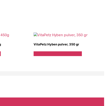
g
VitaPetz Hyben pulver, 350 gr
k
Se Pris Hos Hundefoder.dk