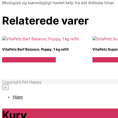
Økologisk og bæredygtigt høstet kelp fra det Arktiske Ishav
Relaterede varer
VitaPetz Barf Balance, Puppy, 1 kg refill
VitaPetz SuperF
Se Pris Hos Hundefoder.dk
Se Pris Hos
Copyright Pet Happy
×
Hjem
Kurv