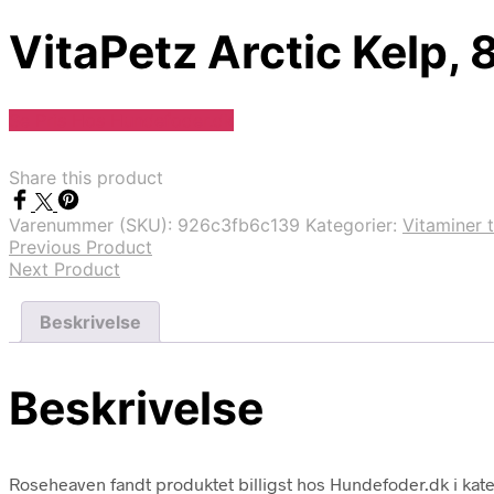
VitaPetz Arctic Kelp, 
Se Pris Hos Hundefoder.dk
Share this product
Varenummer (SKU):
926c3fb6c139
Kategorier:
Vitaminer t
Previous Product
Next Product
Beskrivelse
Beskrivelse
Roseheaven fandt produktet billigst hos Hundefoder.dk i kate