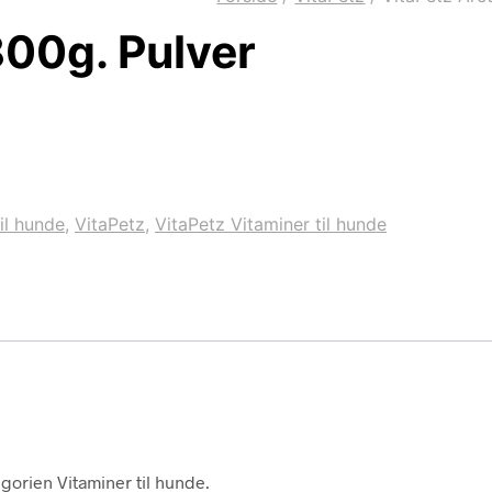
800g. Pulver
il hunde
,
VitaPetz
,
VitaPetz Vitaminer til hunde
gorien Vitaminer til hunde.