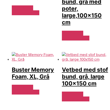
bund, grå med
poter,
Se Pris Hos
Hundefoder.dk
large,100×150
cm
Se Pris Hos
Hundefoder.dk
Buster Memory
Vetbed med stof
Foam, XL, Grå
bund, grå, large
100×150 cm
Se Pris Hos
Hundefoder.dk
Se Pris Hos
Hundefoder.dk