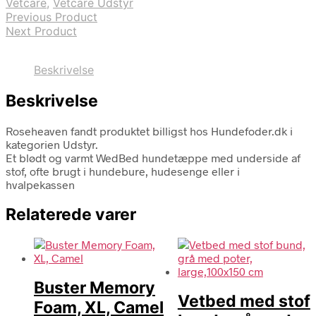
Vetcare
,
Vetcare Udstyr
Previous Product
Next Product
Beskrivelse
Beskrivelse
Roseheaven fandt produktet billigst hos Hundefoder.dk i
kategorien Udstyr.
Et blødt og varmt WedBed hundetæppe med underside af
stof, ofte brugt i hundebure, hudesenge eller i
hvalpekassen
Relaterede varer
Buster Memory
Vetbed med stof
Foam, XL, Camel