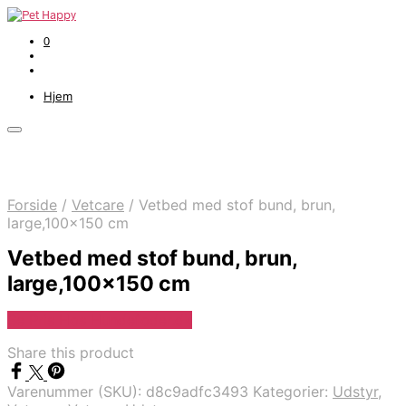
0
Hjem
Forside
/
Vetcare
/
Vetbed med stof bund, brun,
large,100×150 cm
Vetbed med stof bund, brun,
large,100×150 cm
Se Pris Hos Hundefoder.dk
Share this product
Varenummer (SKU):
d8c9adfc3493
Kategorier:
Udstyr
,