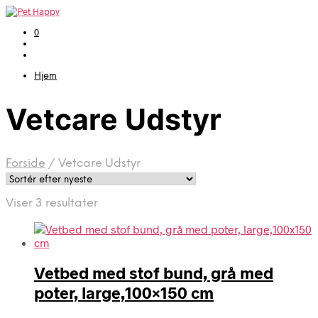
0
Hjem
Vetcare Udstyr
Forside
/
Vetcare Udstyr
Sorteret
Viser 3 resultater
efter
seneste
Vetbed med stof bund, grå med
poter, large,100×150 cm