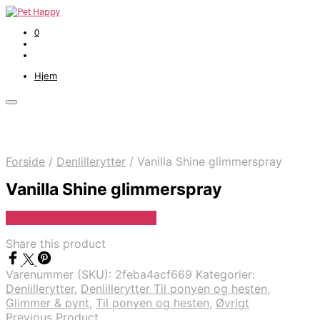
0
Hjem
Forside
/
Denlillerytter
/
Vanilla Shine glimmerspray
Vanilla Shine glimmerspray
Se Pris Hos Denlillerytter.dk
Share this product
Varenummer (SKU):
2feba4acf669
Kategorier:
Denlillerytter
,
Denlillerytter Til ponyen og hesten
,
Glimmer & pynt
,
Til ponyen og hesten
,
Øvrigt
Previous Product