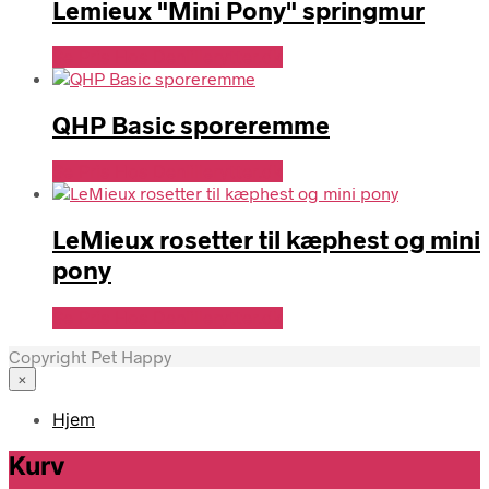
Lemieux "Mini Pony" springmur
Se Pris Hos Denlillerytter.dk
QHP Basic sporeremme
Se Pris Hos Denlillerytter.dk
LeMieux rosetter til kæphest og mini
pony
Se Pris Hos Denlillerytter.dk
Copyright Pet Happy
×
Hjem
Kurv